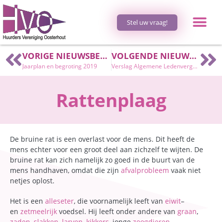
Stel uw vraag!
VORIGE NIEUWSBERICHT
VOLGENDE NIEUWSBERICHT
Jaarplan en begroting 2019
Verslag Algemene Ledenvergadering
Rattenplaag
De bruine rat is een overlast voor de mens. Dit heeft de
mens echter voor een groot deel aan zichzelf te wijten. De
bruine rat kan zich namelijk zo goed in de buurt van de
mens handhaven, omdat die zijn
afvalprobleem
vaak niet
netjes oplost.
Het is een
alleseter
, die voornamelijk leeft van
eiwit
–
en
zetmeelrijk
voedsel. Hij leeft onder andere van
graan
,
zaden
,
slakken
,
larven
,
kikkers
, jonge
zoogdieren
,