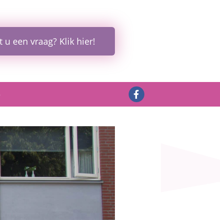
 u een vraag? Klik hier!
e